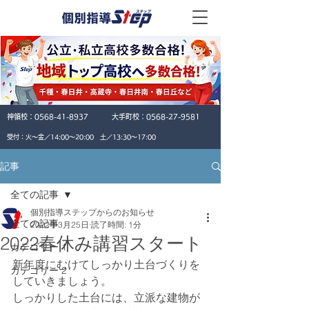
神領校：
0568-41-8937
大手町校：
0568-27-9581
​受付：火〜金／14:00〜20:00 土／13:30〜17:00
記事
全ての記事
個別指導ステップからのお知らせ
全ての記事
2022年3月25日
読了時間: 1分
2022春休み講習スタート
カテゴリー 1
新年度にむけてしっかり土台づくりを
カテゴリー 2
していきましょう。
しっかりした土台には、立派な建物が