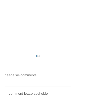
header.all-comments
新学期スタート！
comment-box.placeholder
2022年1月・2
ト成績アップ！