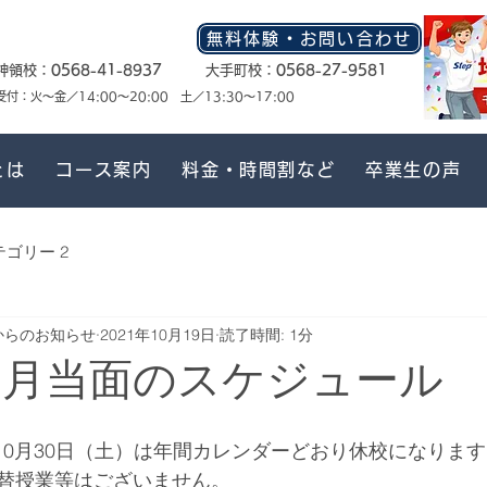
無料体験・お問い合わせ
神領校：
0568-41-8937
大手町校：
0568-27-9581
​受付：火〜金／14:00〜20:00 土／13:30〜17:00
とは
コース案内
料金・時間割など
卒業生の声
テゴリー 2
からのお知らせ
2021年10月19日
読了時間: 1分
11月当面のスケジュール
・10月30日（土）は年間カレンダーどおり休校になりま
替授業等はございません。