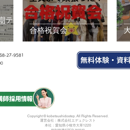
定期テ
合格祝賀会
68-27-9581
00
Copyright © kobetsushidostep. All Rights Reserved.
運営会社：株式会社エデュクレスト
本社：愛知県小牧市大草1220