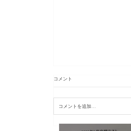
コメント
コメントを追加…
鷹来中・東部中・高蔵寺中・
志段味中などテスト対策終