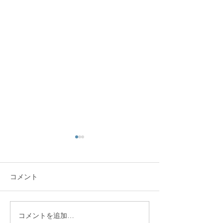
コメント
新学期スタート！
2022春休み講
コメントを追加…