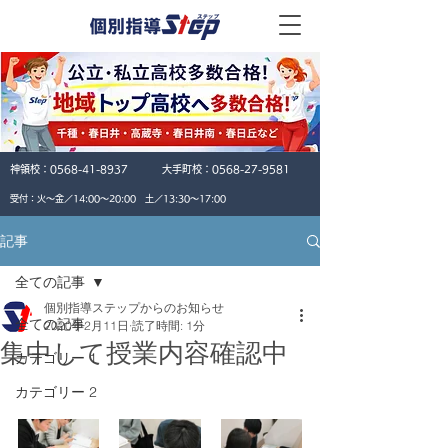
神領校：
0568-41-8937
大手町校：
0568-27-9581
​受付：火〜金／14:00〜20:00 土／13:30〜17:00
記事
全ての記事
個別指導ステップからのお知らせ
全ての記事
2020年2月11日
読了時間: 1分
集中して授業内容確認中
カテゴリー 1
カテゴリー 2