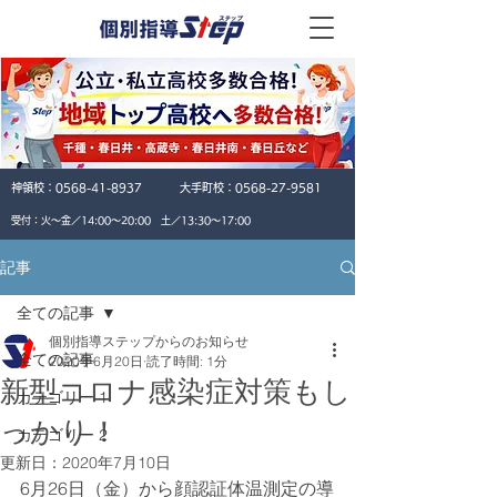
神領校：
0568-41-8937
大手町校：
0568-27-9581
​受付：火〜金／14:00〜20:00 土／13:30〜17:00
記事
全ての記事
個別指導ステップからのお知らせ
全ての記事
2020年6月20日
読了時間: 1分
新型コロナ感染症対策もし
カテゴリー 1
っかり！
カテゴリー 2
更新日：
2020年7月10日
6月26日（金）から顔認証体温測定の導