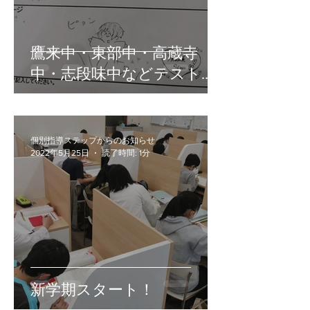
鷹来中・東部中・高蔵寺
中・志段味中などテスト対
策終了！
個別指導ステップからのお知らせ
2022年5月25日
読了時間: 1分
新学期スタート！