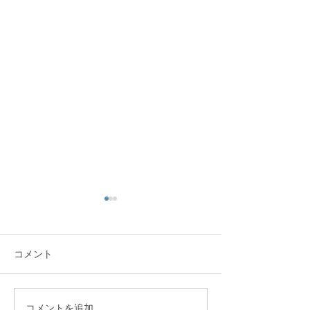
コメント
新学期スタート！
2022春休み講
コメントを追加…