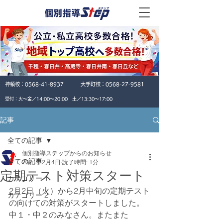
神領校：
0568-41-8937
大手町校：
0568-27-9581
​受付：火〜金／14:00〜20:00 土／13:30〜17:00
記事
全ての記事
個別指導ステップからのお知らせ
全ての記事
2021年2月4日
読了時間: 1分
定期テスト対策スタート
カテゴリー 1
2月2日（火）から2月中旬の定期テスト
カテゴリー 2
の向けての対策がスタートしました。
中１・中２のみなさん。またまた