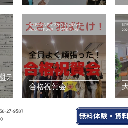
個別指導ステップからのお知らせ
個
2022年3月24日
読了時間: 1分
20
定期テ
合格祝賀会
68-27-9581
00