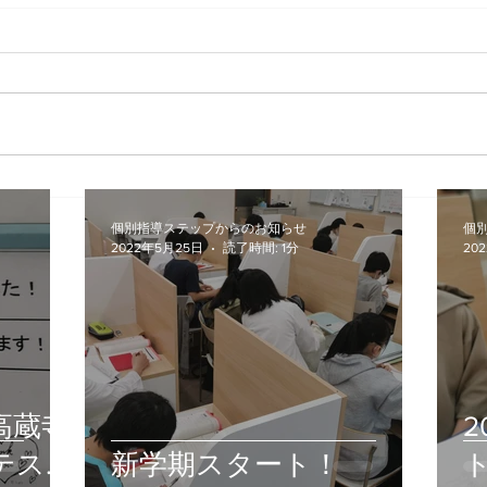
新学期スタート！
20
個別指導ステップからのお知らせ
個
2022年5月25日
読了時間: 1分
20
高蔵寺
テスト
新学期スタート！