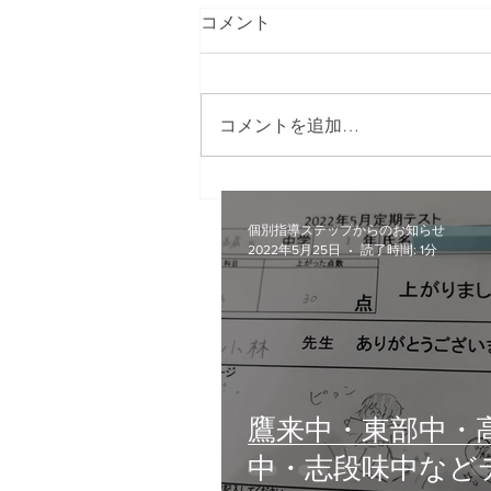
コメント
コメントを追加…
鷹来中・東部中・高蔵寺中・
志段味中などテスト対策終
個別指導ステップからのお知らせ
了！
2022年5月25日
読了時間: 1分
鷹来中・東部中・
中・志段味中など