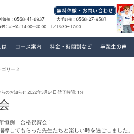
無料体験・お問い合わせ
神領校：
0568-41-8937
大手町校：
0568-27-9581
​受付：火〜金／14:00〜20:00 土／13:30〜17:00
とは
コース案内
料金・時間割など
卒業生の声
テゴリー 2
からのお知らせ
2022年3月24日
読了時間: 1分
会
年恒例　合格祝賀会！
指導してもらった先生たちと楽しい時を過ごしました。